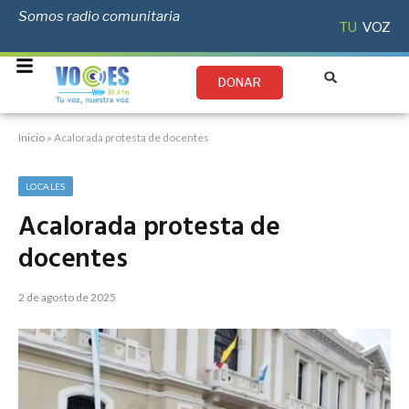
Somos radio comunitaria
TU
VOZ
DONAR
Inicio
»
Acalorada protesta de docentes
LOCALES
Acalorada protesta de
docentes
2 de agosto de 2025