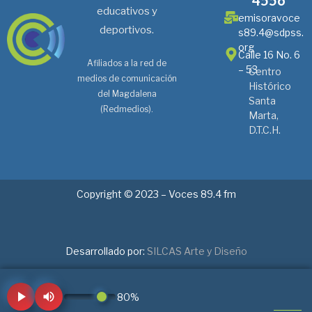
educativos y
emisoravoce
deportivos.
s89.4@sdpss.
org
Calle 16 No. 6
Afiliados a la red de
– 53
Centro
medios de comunicación
Histórico
del Magdalena
Santa
(Redmedios).
Marta,
D.T.C.H.
Copyright © 2023 – Voces 89.4 fm
Desarrollado por:
SILCAS Arte y Diseño