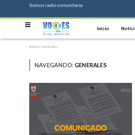
Somos radio comunitaria
Inicio
Notic
Inicio
»
Generales
NAVEGANDO:
GENERALES