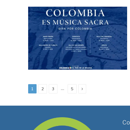
Next
…
1
2
3
5
Co