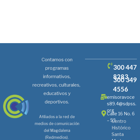
Contamos con
300 447
programas
8283
informativos,
300 349
recreativos, culturales,
4556
educativos y
emisoravoce
deportivos.
s89.4@sdpss.
org
Calle 16 No. 6
Afiliados a la red de
– 53
Centro
medios de comunicación
Histórico
del Magdalena
Santa
(Redmedios).