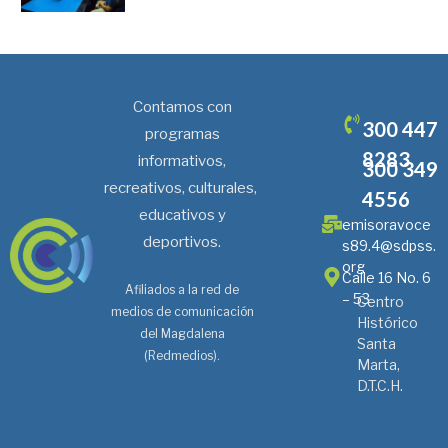
Contamos con
300 447
programas
8283
informativos,
300 349
recreativos, culturales,
4556
educativos y
emisoravoce
deportivos.
s89.4@sdpss.
org
Calle 16 No. 6
Afiliados a la red de
– 53
Centro
medios de comunicación
Histórico
del Magdalena
Santa
(Redmedios).
Marta,
D.T.C.H.