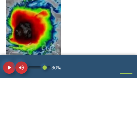
Voces 89.4 F.M. abre
micrófonos a líderes
sociales
22 de octubre de 2025