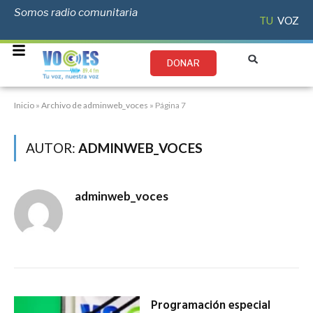
Somos radio comunitaria
TU
VOZ
DONAR
Inicio
»
Archivo de adminweb_voces
»
Página 7
AUTOR:
ADMINWEB_VOCES
adminweb_voces
Programación especial