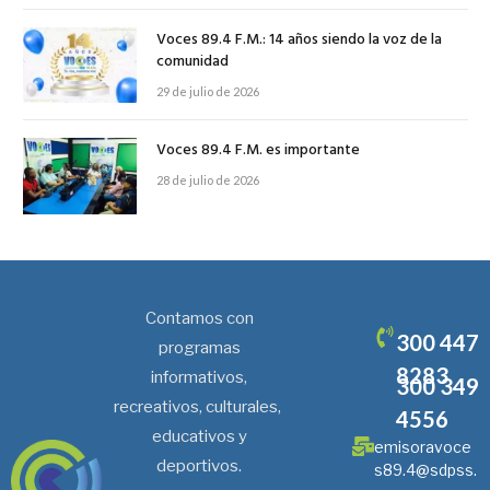
Voces 89.4 F.M.: 14 años siendo la voz de la
comunidad
29 de julio de 2026
Voces 89.4 F.M. es importante
28 de julio de 2026
Contamos con
300 447
programas
8283
informativos,
300 349
recreativos, culturales,
4556
educativos y
emisoravoce
deportivos.
s89.4@sdpss.