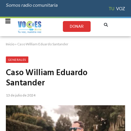
Somos radio comunitaria
TU
VOZ
DONAR
Inicio
»
Caso William Eduardo Santander
GENERALES
Caso William Eduardo
Santander
13 de julio de 2024