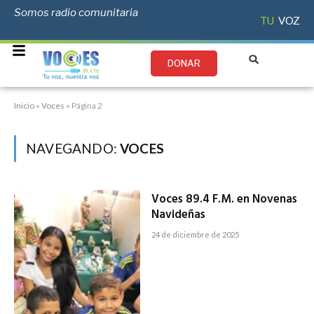
Somos radio comunitaria
TU
VOZ
DONAR
Inicio
»
Voces
»
Página 2
NAVEGANDO:
VOCES
Voces 89.4 F.M. en Novenas
Navideñas
24 de diciembre de 2025