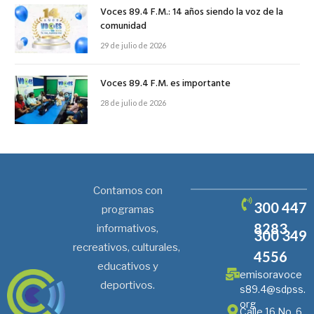
Voces 89.4 F.M.: 14 años siendo la voz de la
comunidad
29 de julio de 2026
Voces 89.4 F.M. es importante
28 de julio de 2026
Contamos con
300 447
programas
8283
informativos,
300 349
recreativos, culturales,
4556
educativos y
emisoravoce
deportivos.
s89.4@sdpss.
org
Calle 16 No. 6