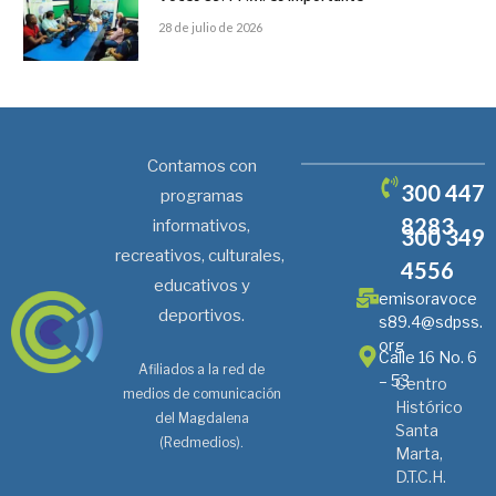
28 de julio de 2026
Contamos con
300 447
programas
8283
informativos,
300 349
recreativos, culturales,
4556
educativos y
emisoravoce
deportivos.
s89.4@sdpss.
org
Calle 16 No. 6
Afiliados a la red de
– 53
Centro
medios de comunicación
Histórico
del Magdalena
Santa
(Redmedios).
Marta,
D.T.C.H.