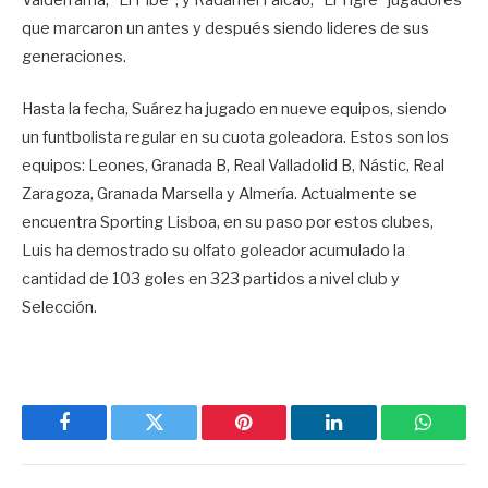
Valderrama, “El Pibe”, y Radamel Falcao, “El Tigre” jugadores
que marcaron un antes y después siendo lideres de sus
generaciones.
Hasta la fecha, Suárez ha jugado en nueve equipos, siendo
un funtbolista regular en su cuota goleadora. Estos son los
equipos: Leones, Granada B, Real Valladolid B, Nástic, Real
Zaragoza, Granada Marsella y Almería. Actualmente se
encuentra Sporting Lisboa, en su paso por estos clubes,
Luis ha demostrado su olfato goleador acumulado la
cantidad de 103 goles en 323 partidos a nivel club y
Selección.
Facebook
Twitter
Pinterest
LinkedIn
WhatsA