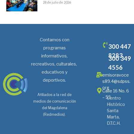
28 de julio de 2026
Contamos con
300 447
programas
8283
informativos,
300 349
recreativos, culturales,
4556
educativos y
emisoravoce
deportivos.
s89.4@sdpss.
org
Calle 16 No. 6
Afiliados a la red de
– 53
Centro
medios de comunicación
Histórico
del Magdalena
Santa
(Redmedios).
Marta,
D.T.C.H.