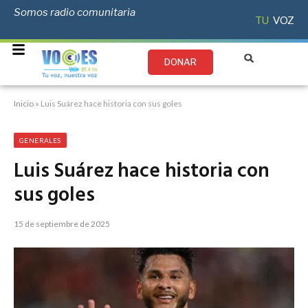
Somos radio comunitaria
TU
VOZ
DONAR
Inicio
»
Luis Suárez hace historia con sus goles
GENERALES
Luis Suárez hace historia con
sus goles
15 de septiembre de 2025