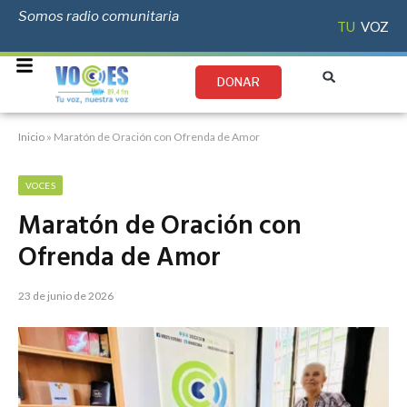
Somos radio comunitaria
NUESTRA
VOZ
TU
DONAR
Inicio
»
Maratón de Oración con Ofrenda de Amor
VOCES
Maratón de Oración con
Ofrenda de Amor
23 de junio de 2026