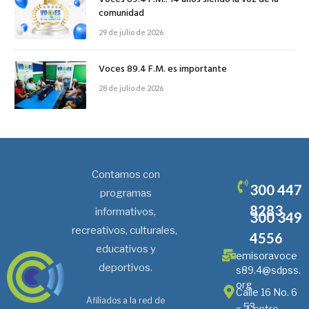
comunidad
29 de julio de 2026
Voces 89.4 F.M. es importante
28 de julio de 2026
Contamos con
300 447
programas
8283
informativos,
300 349
recreativos, culturales,
4556
educativos y
emisoravoce
deportivos.
s89.4@sdpss.
org
Calle 16 No. 6
Afiliados a la red de
– 53
Centro