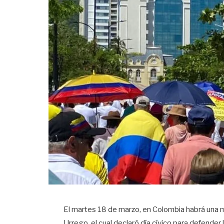
El martes 18 de marzo, en Colombia habrá una 
Urrego, el cual declaró día cívico para defender