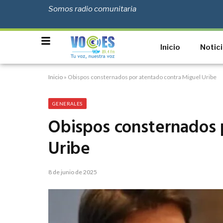
Somos radio comunitaria
Inicio
Notic
Inicio
»
Obispos consternados por atentado contra Miguel Uribe
GENERALES
Obispos consternados 
Uribe
8 de junio de 2025