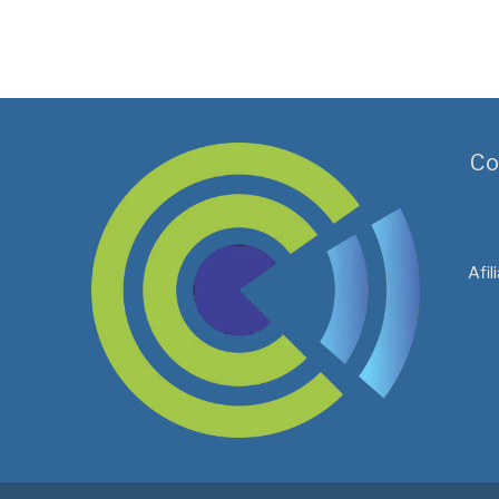
Co
Afi