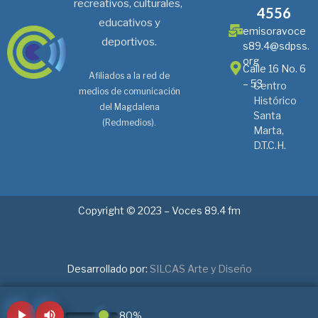
recreativos, culturales,
4556
educativos y
emisoravoce
deportivos.
s89.4@sdpss.
org
Calle 16 No. 6
Afiliados a la red de
– 53
Centro
medios de comunicación
Histórico
del Magdalena
Santa
(Redmedios).
Marta,
D.T.C.H.
Copyright © 2023 – Voces 89.4 fm
Desarrollado por:
SILCAS Arte y Diseño