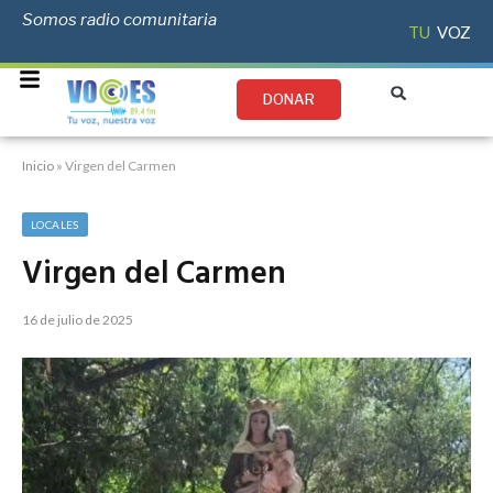
Somos radio comunitaria
TU
VOZ
DONAR
Inicio
»
Virgen del Carmen
LOCALES
Virgen del Carmen
16 de julio de 2025