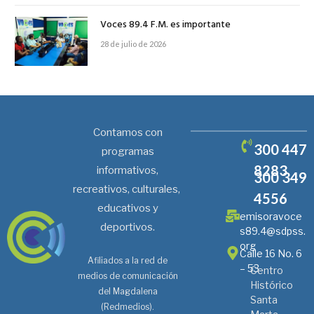
Voces 89.4 F.M. es importante
28 de julio de 2026
Contamos con
300 447
programas
8283
informativos,
300 349
recreativos, culturales,
4556
educativos y
emisoravoce
deportivos.
s89.4@sdpss.
org
Calle 16 No. 6
Afiliados a la red de
– 53
Centro
medios de comunicación
Histórico
del Magdalena
Santa
(Redmedios).