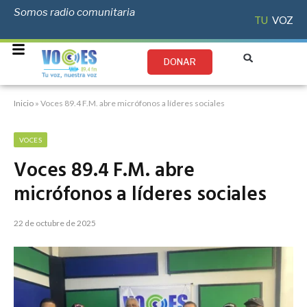
Somos radio comunitaria
TU
VOZ
DONAR
Inicio
»
Voces 89.4 F.M. abre micrófonos a líderes sociales
VOCES
Voces 89.4 F.M. abre
micrófonos a líderes sociales
22 de octubre de 2025