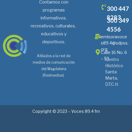
Contamos con
300 447
programas
8283
informativos,
300 349
recreativos, culturales,
4556
educativos y
emisoravoce
deportivos.
s89.4@sdpss.
org
Calle 16 No. 6
Afiliados a la red de
– 53
Centro
medios de comunicación
Histórico
del Magdalena
Santa
(Redmedios).
Marta,
D.T.C.H.
Copyright © 2023 – Voces 89.4 fm